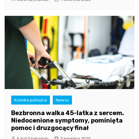
Kronika policyjna
Newsy
Bezbronna walka 45-latka z sercem.
Niedocenione symptomy, pominięta
pomoc i druzgocący finał
Karol Szymański
3 kwietnia 2025