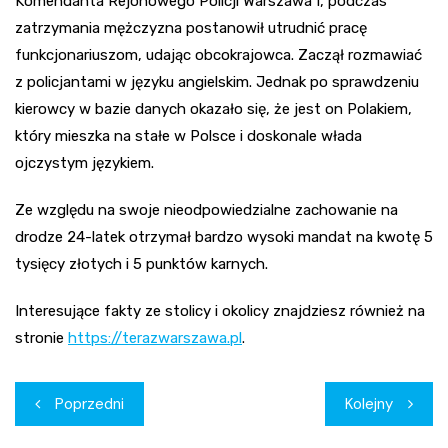
Komendanta Rejonowego Policji Warszawa I, podczas
zatrzymania mężczyzna postanowił utrudnić pracę
funkcjonariuszom, udając obcokrajowca. Zaczął rozmawiać
z policjantami w języku angielskim. Jednak po sprawdzeniu
kierowcy w bazie danych okazało się, że jest on Polakiem,
który mieszka na stałe w Polsce i doskonale włada
ojczystym językiem.
Ze względu na swoje nieodpowiedzialne zachowanie na
drodze 24-latek otrzymał bardzo wysoki mandat na kwotę 5
tysięcy złotych i 5 punktów karnych.
Interesujące fakty ze stolicy i okolicy znajdziesz również na
stronie
https://terazwarszawa.pl
.
Nawigacja
Poprzedni
Kolejny
wpisu