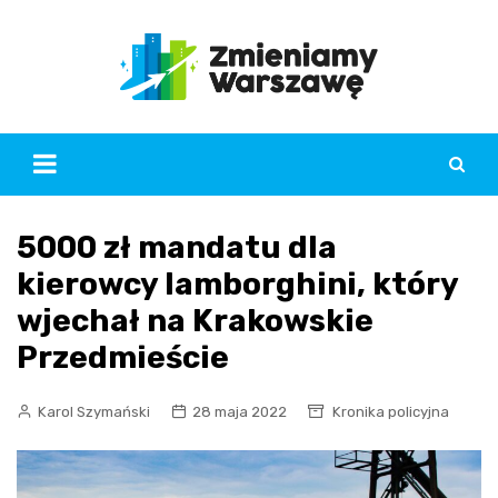
Skip
to
content
5000 zł mandatu dla
kierowcy lamborghini, który
wjechał na Krakowskie
Przedmieście
Karol Szymański
28 maja 2022
Kronika policyjna