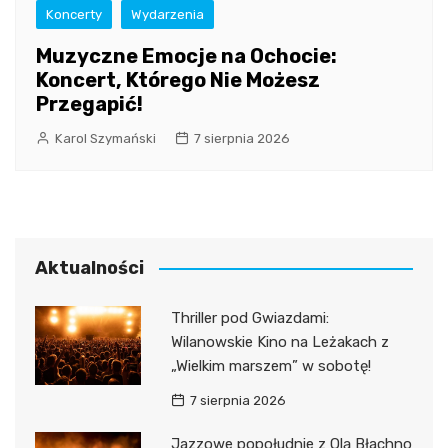
Koncerty
Wydarzenia
Muzyczne Emocje na Ochocie:
Koncert, Którego Nie Możesz
Przegapić!
Karol Szymański
7 sierpnia 2026
Aktualności
Thriller pod Gwiazdami:
Wilanowskie Kino na Leżakach z
„Wielkim marszem” w sobotę!
7 sierpnia 2026
Jazzowe popołudnie z Olą Błachno