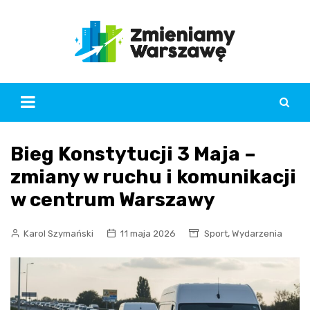
Skip
to
content
Bieg Konstytucji 3 Maja –
zmiany w ruchu i komunikacji
w centrum Warszawy
,
Karol Szymański
11 maja 2026
Sport
Wydarzenia