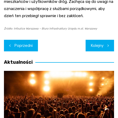
mieszkańców i użytkowników dróg. Zachęca się do uwagi na
oznaczenia i współpracę z służbami porządkowymi, aby
dzień ten przebiegł sprawnie i bez zakłóceń.
Źródło: Infoulice Warszawa – Biuro Infrastruktury Urzędu m.st. Warszawy
Nawigacja
Poprzedni
Kolejny
wpisu
Aktualności