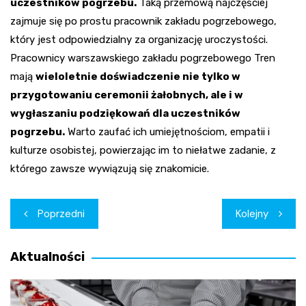
uczestników pogrzebu.
Taką przemową najczęściej
zajmuje się po prostu pracownik zakładu pogrzebowego,
który jest odpowiedzialny za organizację uroczystości.
Pracownicy warszawskiego zakładu pogrzebowego Tren
mają
wieloletnie doświadczenie nie tylko w
przygotowaniu ceremonii żałobnych, ale i w
wygłaszaniu podziękowań dla uczestników
pogrzebu.
Warto zaufać ich umiejętnościom, empatii i
kulturze osobistej, powierzając im to niełatwe zadanie, z
którego zawsze wywiązują się znakomicie.
Nawigacja
Poprzedni
Kolejny
wpisu
Aktualności