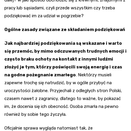
dalej? W jaki sposób obchodzić się z krewnymi, znajomymi z
pracy lub sąsiadami, czyli przede wszystkim czy trzeba
podziękować im za udział w pogrzebie?
Ogólne zasady związane ze składaniem podziękowań
Jak najbardziej podziękowania są wskazane i warto
się przemóc, by mimo odczuwanych trudnych emocji i
często braku ochoty na kontakt z innymi ludźmi
złożyć je tym, którzy poświęcili swoją energię i czas
na godne pożegnanie zmarłego
. Niektórzy musieli
zapewne trochę się natrudzić, by w ogóle przybyć na
uroczystości żałobne. Przyjechali z odległych stron Polski,
czasem nawet z zagranicy, dlatego to ważne, by pokazać
im, że docenia się ich obecność. Osoba zmarła na pewno
również by sobie tego życzyła.
Oficjalnie sprawa wygląda natomiast tak, że