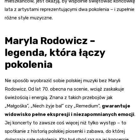
mieszkańców, jest okazją, by wspólnie świętować końcówkę
lata z artystami reprezentującymi dwa pokolenia – i zupełnie
różne style muzyczne.
Maryla Rodowicz –
legenda, która łączy
pokolenia
Nie sposób wyobrazić sobie polskiej muzyki bez Maryli
Rodowicz. Od lat 70. obecna na scenie, wciąż zaskakuje
świeżością i energią. Znana z takich przebojów jak
„Małgośka”, „Niech żyje bal” czy „Remedium”,
gwarantuje
widowisko pełne ekspresji i niezapomnianych emocji
.
Jej koncerty to zawsze coś więcej niż tylko występ – to
spotkanie z historią polskiej piosenki i zabawa, do której
dołączają całe pokolenia. Kto był choć raz na jej koncercie,