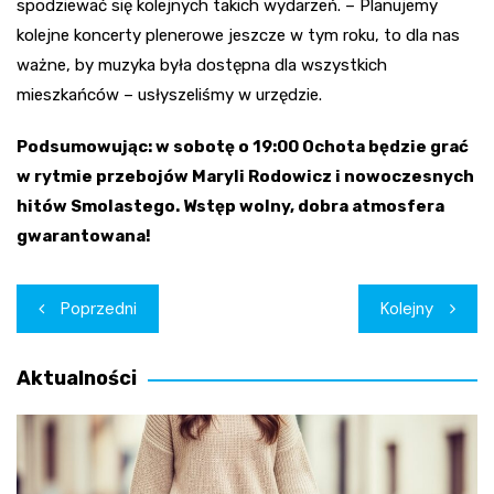
spodziewać się kolejnych takich wydarzeń. – Planujemy
kolejne koncerty plenerowe jeszcze w tym roku, to dla nas
ważne, by muzyka była dostępna dla wszystkich
mieszkańców – usłyszeliśmy w urzędzie.
Podsumowując: w sobotę o 19:00 Ochota będzie grać
w rytmie przebojów Maryli Rodowicz i nowoczesnych
hitów Smolastego. Wstęp wolny, dobra atmosfera
gwarantowana!
Nawigacja
Poprzedni
Kolejny
wpisu
Aktualności