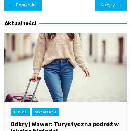
Nawigacja
Poprzedni
Kolejny
wpisu
Aktualności
Kultura
Wydarzenia
Odkryj Wawer: Turystyczna podróż w