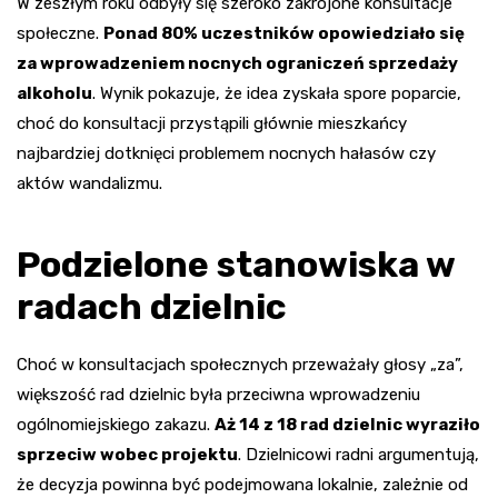
W zeszłym roku odbyły się szeroko zakrojone konsultacje
społeczne.
Ponad 80% uczestników opowiedziało się
za wprowadzeniem nocnych ograniczeń sprzedaży
alkoholu
. Wynik pokazuje, że idea zyskała spore poparcie,
choć do konsultacji przystąpili głównie mieszkańcy
najbardziej dotknięci problemem nocnych hałasów czy
aktów wandalizmu.
Podzielone stanowiska w
radach dzielnic
Choć w konsultacjach społecznych przeważały głosy „za”,
większość rad dzielnic była przeciwna wprowadzeniu
ogólnomiejskiego zakazu.
Aż 14 z 18 rad dzielnic wyraziło
sprzeciw wobec projektu
. Dzielnicowi radni argumentują,
że decyzja powinna być podejmowana lokalnie, zależnie od