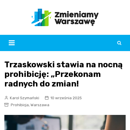
Skip
to
content
Trzaskowski stawia na nocną
prohibicję: „Przekonam
radnych do zmian!
Karol Szymański
10 września 2025
,
Prohibicja
Warszawa