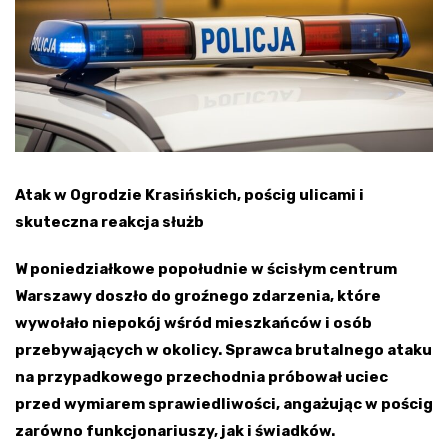
Atak w Ogrodzie Krasińskich, pościg ulicami i
skuteczna reakcja służb
W poniedziałkowe popołudnie w ścisłym centrum
Warszawy doszło do groźnego zdarzenia, które
wywołało niepokój wśród mieszkańców i osób
przebywających w okolicy. Sprawca brutalnego ataku
na przypadkowego przechodnia próbował uciec
przed wymiarem sprawiedliwości, angażując w pościg
zarówno funkcjonariuszy, jak i świadków.