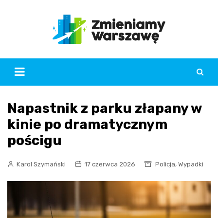
Skip
to
content
Napastnik z parku złapany w
kinie po dramatycznym
pościgu
,
Karol Szymański
17 czerwca 2026
Policja
Wypadki