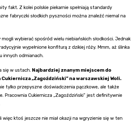
ity fakt. Z kolei polskie piekarnie spełniają standardy
jazne fabryczki słodkich pyszności można znaleźć niemal na
my mogli wybierać spośród wielu niebiańskich słodkości. Jednak
ycyjnie wypełnione konfiturą z dzikiej róży. Mmm, aż ślinka
lu innych odmianach.
a się w ustach.
Najbardziej znanym miejscem do
 Cukiernicza „Zagoździński” na warszawskiej Woli.
nie tylko przepyszne doświadczenia pączkowe, ale także
 Pracownia Cukiernicza „Zagoździński” jest definitywnie
.
 więc ktoś jeszcze nie miał okazji na wgryzienie się w ten