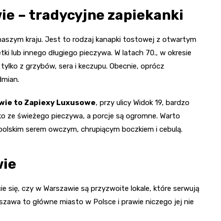
e – tradycyjne zapiekanki
naszym kraju. Jest to rodzaj kanapki tostowej z otwartym
tki lub innego długiego pieczywa. W latach 70., w okresie
ylko z grzybów, sera i keczupu. Obecnie, oprócz
dmian.
awie to Zapiexy Luxusowe
, przy ulicy Widok 19, bardzo
ylko ze świeżego pieczywa, a porcje są ogromne. Warto
 polskim serem owczym, chrupiącym boczkiem i cebulą.
wie
e się, czy w Warszawie są przyzwoite lokale, które serwują
szawa to główne miasto w Polsce i prawie niczego jej nie