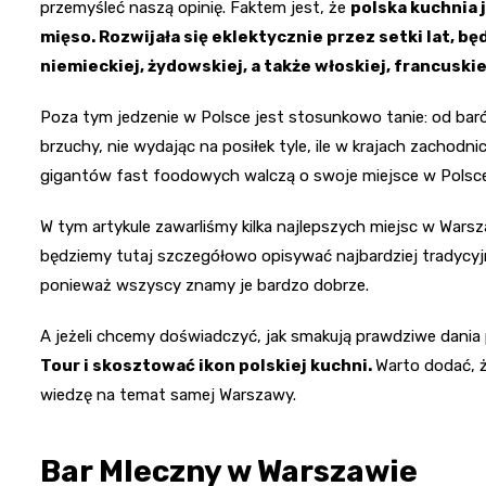
przemyśleć naszą opinię. Faktem jest, że
polska kuchnia 
mięso. Rozwijała się eklektycznie przez setki lat, b
niemieckiej, żydowskiej, a także włoskiej, francuskiej
Poza tym jedzenie w Polsce jest stosunkowo tanie: od bar
brzuchy, nie wydając na posiłek tyle, ile w krajach zachod
gigantów fast foodowych walczą o swoje miejsce w Polsce
W tym artykule zawarliśmy kilka najlepszych miejsc w Warsz
będziemy tutaj szczegółowo opisywać najbardziej tradycyjny
ponieważ wszyscy znamy je bardzo dobrze.
A jeżeli chcemy doświadczyć, jak smakują prawdziwe dania 
Tour i skosztować ikon polskiej kuchni.
Warto dodać, 
wiedzę na temat samej Warszawy.
Bar Mleczny w Warszawie