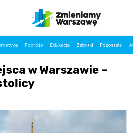
urystyka
Podróże
Edukacja
Zabytki
Pozostałe
A
ejsca w Warszawie –
stolicy