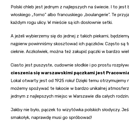
Polski chleb jest jednym z najlepszych na świecie. I to jest b
włoskiego „forno” albo francuskiego „boulangerie”. Te przy
każdym rogu ulicy. W mieście są ich dosłownie setki.
A jeżeli wybierzemy się do jednej z takich piekarni, będzie
najpierw powinniśmy skosztować ich pączków. Często są trad
cieknie. Aczkolwiek, można też zakupić pączki w bardzo wie
Ciasto jest puszyste, cudownie słodkie i po prostu rozpływ
cieszenia się warszawskimi pączkami jest Pracownia
Lokal otwarty jest od 1925 roku! Dzięki temu otrzymujemy 
możemy spożywać te łakocie w bardzo unikalnej atmosferze.
jednym z najlepszych miejsc w Warszawie dla całych rodzin
Jakby nie było, pączek to wizytówka polskich słodyczy. Jeśli
smakołyk, naprawdę musi go spróbować!