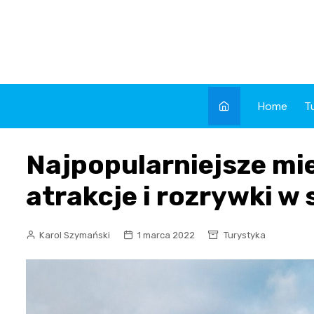
Skip
to
content
Home
T
Najpopularniejsze mi
atrakcje i rozrywki w 
Karol Szymański
1 marca 2022
Turystyka