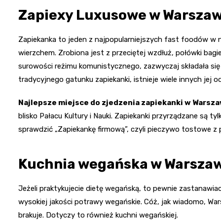
Zapiexy Luxusowe w Warszawi
Zapiekanka to jeden z najpopularniejszych fast foodów w 
wierzchem. Zrobiona jest z przeciętej wzdłuż, połówki bagie
surowości reżimu komunistycznego, zazwyczaj składała się t
tradycyjnego gatunku zapiekanki, istnieje wiele innych jej o
Najlepsze miejsce do zjedzenia zapiekanki w Warsz
blisko Pałacu Kultury i Nauki. Zapiekanki przyrządzane są t
sprawdzić „Zapiekankę firmową”, czyli pieczywo tostowe z
Kuchnia wegańska w Warsza
Jeżeli praktykujecie dietę wegańską, to pewnie zastanawiaci
wysokiej jakości potrawy wegańskie. Cóż, jak wiadomo, War
brakuje. Dotyczy to również kuchni wegańskiej.