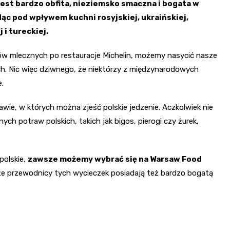
jest bardzo obfita, nieziemsko smaczna i bogata w
ędąc pod wpływem kuchni rosyjskiej, ukraińskiej,
 i tureckiej.
ów mlecznych po restauracje Michelin, możemy nasycić nasze
nich. Nic więc dziwnego, że niektórzy z międzynarodowych
.
awie, w których można zjeść polskie jedzenie. Aczkolwiek nie
ch potraw polskich, takich jak bigos, pierogi czy żurek,
polskie,
zawsze możemy wybrać się na Warsaw Food
że przewodnicy tych wycieczek posiadają też bardzo bogatą