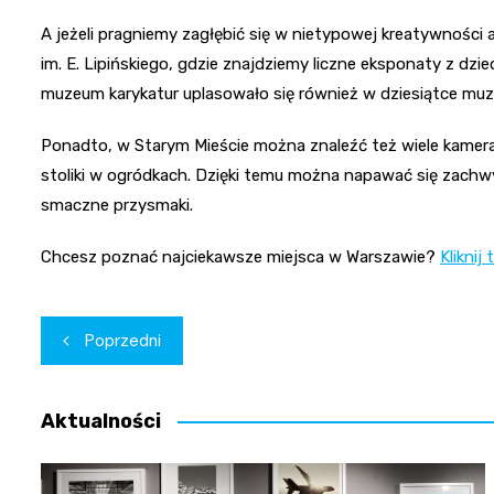
A jeżeli pragniemy zagłębić się w nietypowej kreatywnośc
im. E. Lipińskiego, gdzie znajdziemy liczne eksponaty z dzied
muzeum karykatur uplasowało się również w dziesiątce muz
Ponadto, w Starym Mieście można znaleźć też wiele kameraln
stoliki w ogródkach. Dzięki temu można napawać się zachwy
smaczne przysmaki.
Chcesz poznać najciekawsze miejsca w Warszawie?
Kliknij 
Nawigacja
Poprzedni
wpisu
Aktualności