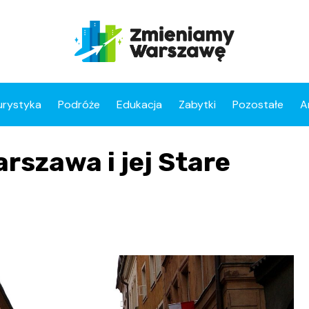
urystyka
Podróże
Edukacja
Zabytki
Pozostałe
A
rszawa i jej Stare