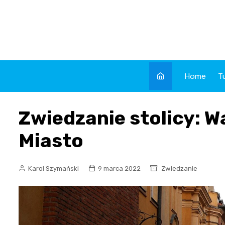
Skip
to
content
Home
T
Zwiedzanie stolicy: Wa
Miasto
Karol Szymański
9 marca 2022
Zwiedzanie